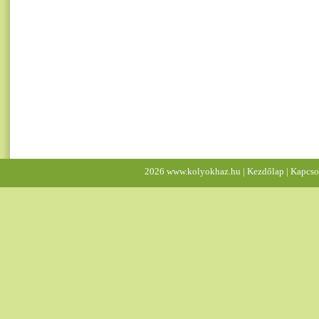
2026 www.kolyokhaz.hu |
Kezdőlap
|
Kapcso