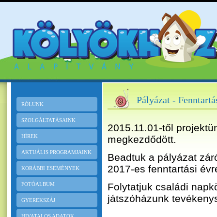
Pályázat - Fenntartá
RÓLUNK
SZOLGÁLTATÁSAINK
2015.11.01-től projektü
HÍREK
megkezdődött.
AKTUÁLIS PROGRAMJAINK
Beadtuk a pályázat zár
2017-es fenntartási évre
KORÁBBI ESEMÉNYEK
FOTÓALBUM
Folytatjuk családi napk
játszóházunk tevékeny
GYEREKSZÁJ
HIVATALOS ADATOK