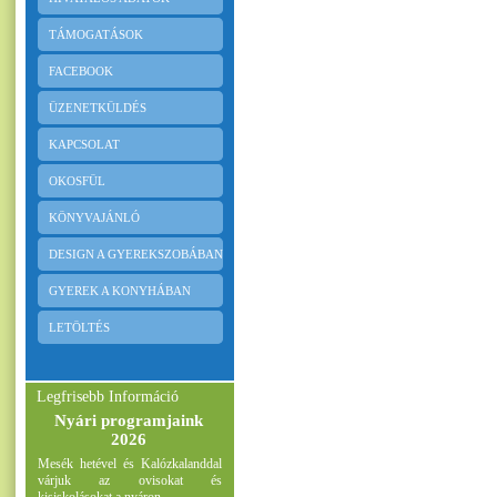
TÁMOGATÁSOK
FACEBOOK
ÜZENETKÜLDÉS
KAPCSOLAT
OKOSFÜL
KÖNYVAJÁNLÓ
DESIGN A GYEREKSZOBÁBAN
GYEREK A KONYHÁBAN
LETÖLTÉS
Legfrisebb Információ
Nyári programjaink
2026
Mesék hetével és Kalózkalanddal
várjuk az ovisokat és