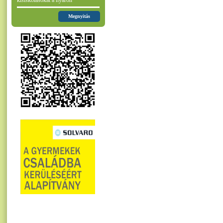
kisiskolásokat a nyáron
Megnyitás