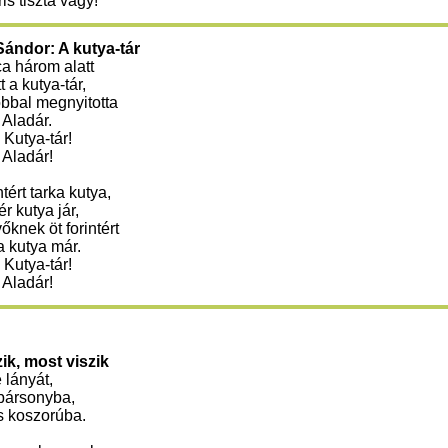
is tiszta vagy!
ándor: A kutya-tár
a három alatt
 a kutya-tár,
bbal megnyitotta
 Aladár.
 Kutya-tár!
 Aladár!
tért tarka kutya,
ér kutya jár,
őknek öt forintért
 kutya már.
 Kutya-tár!
 Aladár!
ik, most viszik
 lányát,
bársonyba,
 koszorúba.