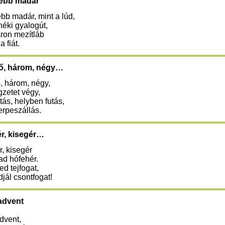
zebb madár
bb madár, mint a lúd,
néki gyalogút,
áron mezítláb
a fiát.
tő, három, négy…
ő, három, négy,
gzetet végy,
tás, helyben futás,
erpeszállás.
ér, kisegér…
r, kisegér
ad hófehér.
d tejfogat,
jál csontfogat!
advent
dvent,