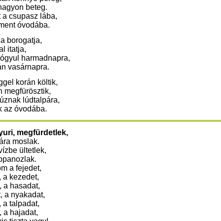
 nagyon beteg.
 a csupasz lába,
 ment óvodába.
a borogatja,
l itatja,
yógyul harmadnapra,
án vasárnapra.
ggel korán költik,
n megfürösztik,
úznak lúdtalpára,
k az óvodába.
yuri, megfürdetlek,
tára moslak.
ízbe ültetlek,
ppanozlak.
 a fejedet,
, a kezedet,
, a hasadat,
t, a nyakadat,
 a talpadat,
, a hajadat,