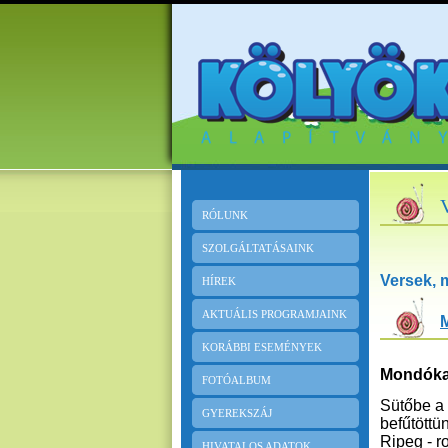
RÓLUNK
SZOLGÁLTATÁSAINK
Versek,
HÍREK
AKTUÁLIS PROGRAMJAINK
KORÁBBI ESEMÉNYEK
Mondóka
FOTÓALBUM
Sütőbe a
GYEREKSZÁJ
befűtöttü
Ripeg - r
HIVATALOS ADATOK