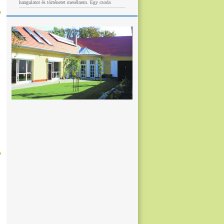
hangulatot és történetet mesélnem. Egy csoda