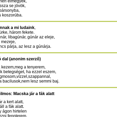
nnen elmegyek,
ssza se jövök,
bársonyba,
 koszorúba.
nnak a mi ludaink
,
rke, három fekete.
nár, libagúnár, gúnár az eleje,
 mezeje,
ncs párja, az lesz a gúnárja.
dal (anonim szerző)
a kezem,meg a tenyerem,
ok betegséget, ha ezzel eszem,
gmosom,vízzel,szappannal,
a bacilusok,nem lesz semmi baj.
ilmos: Macska jár a fák alatt
 a kert alatt,
l a fák alatt.
 ágon hirtelen
ézni fennterem.