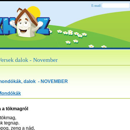
E-mail:
Versek dalok - November
 mondókák, dalok - NOVEMBER
Mondókák
 a tökmagról
 tökmag,
nk tegnap.
opog, zeng a nád,