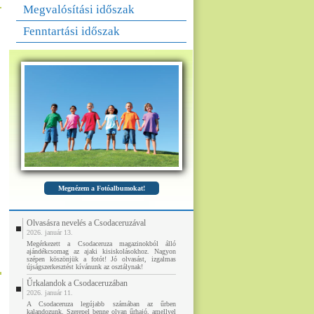
Megvalósítási időszak
Fenntartási időszak
Megnézem a Fotóalbumokat!
Olvasásra nevelés a Csodaceruzával
2026. január 13.
Megérkezett a Csodaceruza magazinokból álló
ajándékcsomag az ajaki kisiskolásokhoz. Nagyon
szépen köszönjük a fotót! Jó olvasást, izgalmas
újságszerkesztést kívánunk az osztálynak!
Űrkalandok a Csodaceruzában
2026. január 11.
A Csodaceruza legújabb számában az űrben
kalandozunk. Szerepel benne olyan űrhajó, amellyel