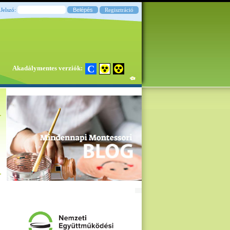
Jelszó:
Regisztráció
C
Akadálymentes verziók: