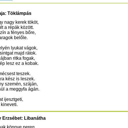
ja: Töklámpás
y nagy kerek tököt,
lt a répák között.
ín a fényes bőre,
aragok belőle.
lyén lyukat vágok,
sintgat majd rátok.
ájban ritka fogak,
ép lesz ez a kobak.
mécsest teszek.
a kész is leszek.
ny szemén, száján,
sül a meggyfa ágán.
 ijesztgeti,
t kineveti.
 Erzsébet: Libanátha
ak könnye pereg,