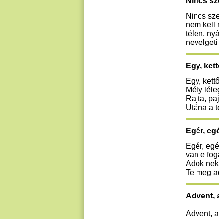
Nincs s
Nincs sze
nem kell 
télen, ny
nevelgeti 
Egy, ket
Egy, kett
Mély léle
Rajta, paj
Utána a t
Egér, eg
Egér, egé
van e fog
Adok neke
Te meg ad
Advent, 
Advent, a