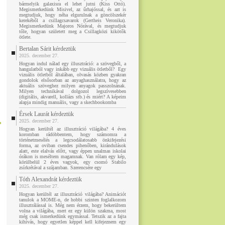
bármelyik galaxisra el lehet jutni (Kiss Ottó).
Megismerkedünk Misivel, az űrhajóssal, és azt is
megtudjuk, hogy néha elgurulnak a göncölszekér
kerekéből a csillagcsavarok (Gertheis Veronika).
Megismerkedünk Majoros Nórával, és megtudjuk
tőle, hogyan született meg a Csillagközi kikötők
ötlete.
Bertalan Sárit kérdeztük
2025. december 27.
Hogyan indul nálad egy illusztráció: a szövegből, a
hangulatból vagy inkább egy vizuális ötletből? Egy
vizuális ötletből általában, olvasás közben gyakran
gondolok elsősorban az anyaghasználatra, hogy az
aktuális szöveghez milyen anyagok passzolnának.
Milyen technikával dolgozol legszívesebben
(digitális, akvarell, kollázs stb.) és miért? A képeim
alapja mindig manuális, vagy a skechbookomba
Érsek Laurát kérdeztük
2025. december 27.
Hogyan kerültél az illusztráció világába? 4 éves
koromban rádöbbentem, hogy számomra a
történetmesélés a legcsodálatosabb önkifejezési
forma, az oviban csendes pihenőben, kirándulások
alatt, este elalvás előtt, vagy éppen unalmas iskolai
órákon is meséltem magamnak. Van rólam egy kép,
körülbelül 2 éves vagyok, egy csomó Stabilo
zsírkrétával a szájamban. Szerencsére egy
Tóth Alexandrát kérdeztük
2025. december 27.
Hogyan kerültél az illusztráció világába? Animációt
tanulok a MOME-n, de hobbi szinten foglalkozom
illusztrálással is. Még nem érzem, hogy bekerültem
volna a világába, mert ez egy külön szakma, most
még csak ismerkedünk egymással. Tetszik az a fajta
kihívás, hogy egyetlen képpel kell kifejeznem egy