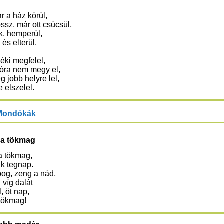
r a ház körül,
ssz, már ott csücsül,
k, hemperül,
és elterül.
éki megfelel,
óra nem megy el,
 jobb helyre lel,
e elszelel.
Mondókák
 a tökmag
a tökmag,
nk tegnap.
og, zeng a nád,
i víg dalát
l, öt nap,
 tökmag!