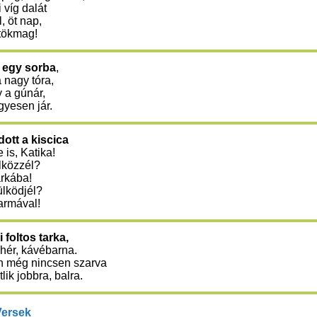
i víg dalát
l, öt nap,
 tökmag!
a egy sorba
,
 nagy tóra,
 a gúnár,
gyesen jár.
tt a kiscica
 is, Katika!
lközzél?
arkába!
ülködjél?
karmával!
 foltos tarka,
hér, kávébarna.
 még nincsen szarva
tlik jobbra, balra.
Versek