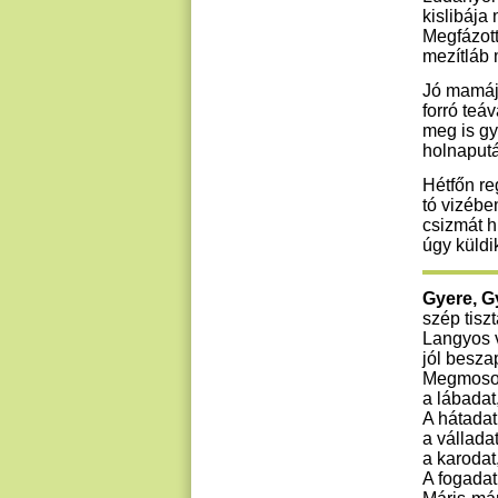
kislibája
Megfázott
mezítláb
Jó mamáj
forró teáva
meg is g
holnaput
Hétfőn re
tó vizébe
csizmát h
úgy küldi
Gyere, G
szép tisz
Langyos v
jól besza
Megmosom
a lábadat
A hátadat
a vállada
a karodat,
A fogadat