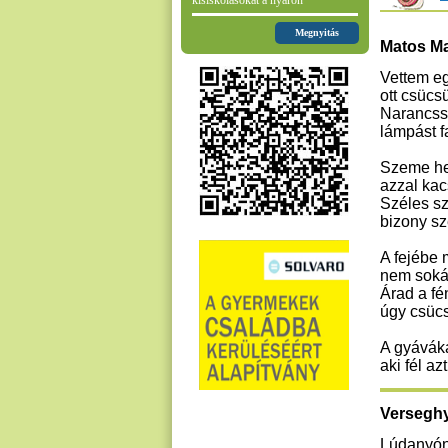
kisiskolásokat a nyáron
Megnyitás
Matos Ma
Vettem eg
ott csücsü
Narancssz
lámpást f
Szeme he
azzal kac
Széles sz
bizony sz
A fejébe 
nem sokár
Árad a fé
úgy csüc
A gyávákat
aki fél az
Verseghy
Lúdanyón