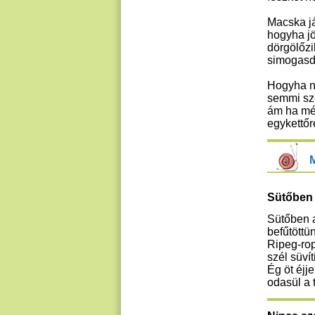
Macska já
hogyha jö
dörgölőzi
simogasd 
Hogyha n
semmi sz
ám ha még
egykettőr
Sütőben
Sütőben 
befűtöttü
Ripeg-rop
szél süvít
Ég öt éjje
odasül a