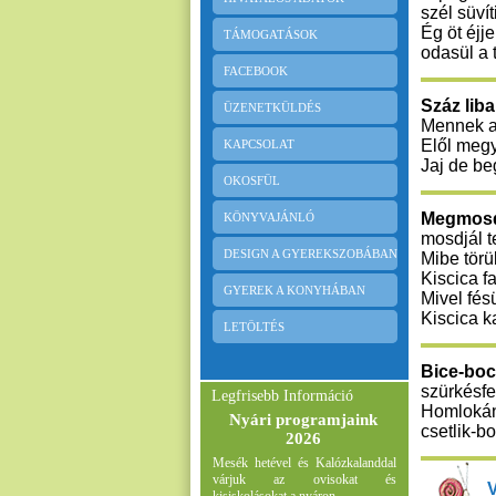
szél süvít
Ég öt éjje
TÁMOGATÁSOK
odasül a
FACEBOOK
Száz lib
ÜZENETKÜLDÉS
Mennek a
Elől megy
KAPCSOLAT
Jaj de be
OKOSFÜL
Megmosdo
KÖNYVAJÁNLÓ
mosdjál te
DESIGN A GYEREKSZOBÁBAN
Mibe törü
Kiscica f
GYEREK A KONYHÁBAN
Mivel fés
Kiscica 
LETÖLTÉS
Bice-boci
szürkésfe
Legfrisebb Információ
Homlokán
Nyári programjaink
csetlik-bo
2026
Mesék hetével és Kalózkalanddal
várjuk az ovisokat és