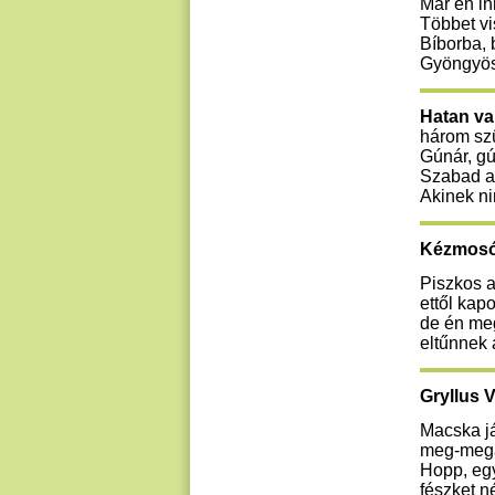
Már én i
Többet vi
Bíborba, 
Gyöngyös
Hatan va
három szü
Gúnár, gú
Szabad a
Akinek ni
Kézmosó 
Piszkos 
ettől kap
de én me
eltűnnek 
Gryllus V
Macska jár
meg-megál
Hopp, egy
fészket n