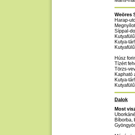
Máris-már
Weöres S
Harap-utc
Megnyílott
Síppal-do
Kutyafülű
Kutya-tár!
Kutyafülű
Húsz forin
Tízért feh
Törzs-vev
Kapható a
Kutya-tár!
Kutyafülű
Dalok
Most visz
Uborkáné
Bíborba, 
Gyöngyös